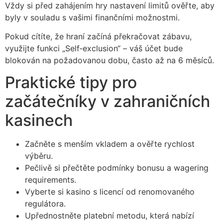
Vždy si před zahájením hry nastavení limitů ověřte, aby
byly v souladu s vašimi finančními možnostmi.
Pokud cítíte, že hraní začíná překračovat zábavu,
využijte funkci „Self‑exclusion“ – váš účet bude
blokován na požadovanou dobu, často až na 6 měsíců.
Praktické tipy pro
začátečníky v zahraničních
kasinech
Začněte s menším vkladem a ověřte rychlost
výběru.
Pečlivě si přečtěte podmínky bonusu a wagering
requirements.
Vyberte si kasino s licencí od renomovaného
regulátora.
Upřednostněte platební metodu, která nabízí