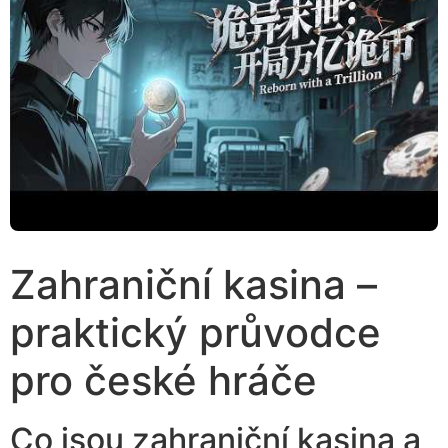
Zahraniční kasina –
praktický průvodce
pro české hráče
Co jsou zahraniční kasina a