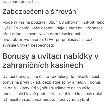
transparentnost her.
Zabezpečení a šifrování
Moderní kasina používají SSL/TLS šifrování 128‑bit nebo
vyšší. To chrání vaše osobní údaje a platební informace
před odposlechem. Navíc dobré kasino nabízí
dvoufaktorové ověření (2FA) při přihlašování, což
zvyšuje úroveň bezpečnosti.
Bonusy a uvítací nabídky v
zahraničních kasinech
Uvítací bonusy jsou často rozděleny do několika částí:
bonus na první vklad, bezplatné spiny a někdy i bonus
na další vklady. Při výběru si všímejte nejen výše
bonusu, ale hlavně podmínek – například kolik násobků
(x) musíte vsadit, než budete moci výhru vybrat.