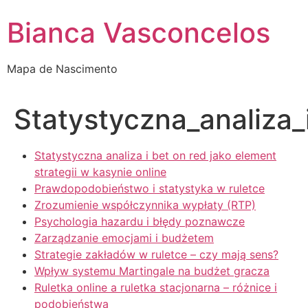
Bianca Vasconcelos
Mapa de Nascimento
Statystyczna_analiza_
Statystyczna analiza i bet on red jako element
strategii w kasynie online
Prawdopodobieństwo i statystyka w ruletce
Zrozumienie współczynnika wypłaty (RTP)
Psychologia hazardu i błędy poznawcze
Zarządzanie emocjami i budżetem
Strategie zakładów w ruletce – czy mają sens?
Wpływ systemu Martingale na budżet gracza
Ruletka online a ruletka stacjonarna – różnice i
podobieństwa