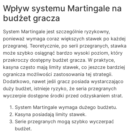
Wpływ systemu Martingale na
budżet gracza
System Martingale jest szczególnie ryzykowny,
ponieważ wymaga coraz większych stawek po każdej
przegranej. Teoretycznie, po serii przegranych, stawka
może szybko osiągnąć bardzo wysoki poziom, który
przekroczy dostępny budżet gracza. W praktyce,
kasyna często mają limity stawek, co jeszcze bardziej
ogranicza możliwości zastosowania tej strategii.
Dodatkowo, nawet jeśli gracz posiada wystarczająco
duży budżet, istnieje ryzyko, że seria przegranych
wyczerpie dostępne środki przed odzyskaniem strat.
System Martingale wymaga dużego budżetu.
Kasyna posiadają limity stawek.
Serie przegranych mogą szybko wyczerpać
budżet.