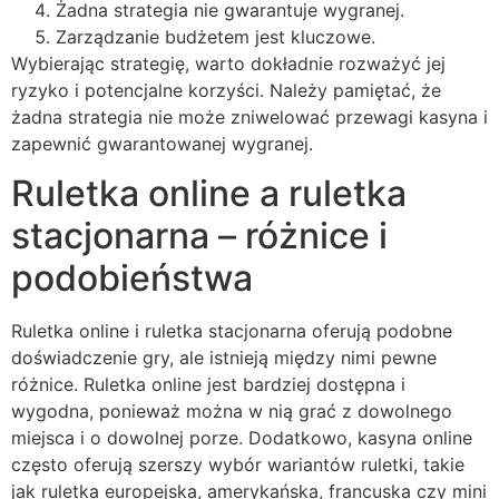
Żadna strategia nie gwarantuje wygranej.
Zarządzanie budżetem jest kluczowe.
Wybierając strategię, warto dokładnie rozważyć jej
ryzyko i potencjalne korzyści. Należy pamiętać, że
żadna strategia nie może zniwelować przewagi kasyna i
zapewnić gwarantowanej wygranej.
Ruletka online a ruletka
stacjonarna – różnice i
podobieństwa
Ruletka online i ruletka stacjonarna oferują podobne
doświadczenie gry, ale istnieją między nimi pewne
różnice. Ruletka online jest bardziej dostępna i
wygodna, ponieważ można w nią grać z dowolnego
miejsca i o dowolnej porze. Dodatkowo, kasyna online
często oferują szerszy wybór wariantów ruletki, takie
jak ruletka europejska, amerykańska, francuska czy mini