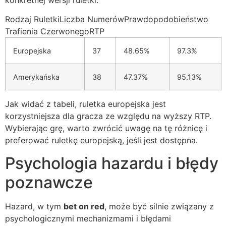
Rodzaj RuletkiLiczba NumerówPrawdopodobieństwo
Trafienia CzerwonegoRTP
Europejska
37
48.65%
97.3%
Amerykańska
38
47.37%
95.13%
Jak widać z tabeli, ruletka europejska jest
korzystniejsza dla gracza ze względu na wyższy RTP.
Wybierając grę, warto zwrócić uwagę na tę różnicę i
preferować ruletkę europejską, jeśli jest dostępna.
Psychologia hazardu i błędy
poznawcze
Hazard, w tym
bet on red
, może być silnie związany z
psychologicznymi mechanizmami i błędami