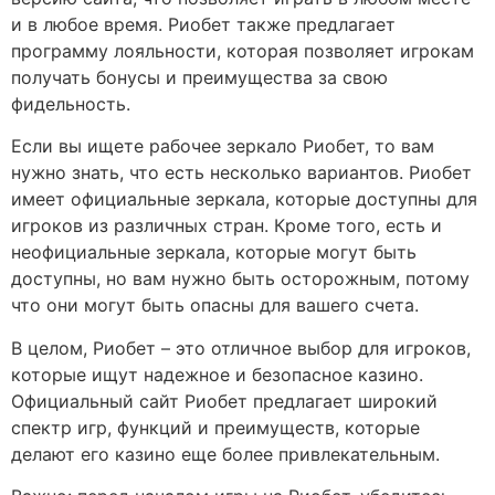
и в любое время. Риобет также предлагает
программу лояльности, которая позволяет игрокам
получать бонусы и преимущества за свою
фидельность.
Если вы ищете рабочее зеркало Риобет, то вам
нужно знать, что есть несколько вариантов. Риобет
имеет официальные зеркала, которые доступны для
игроков из различных стран. Кроме того, есть и
неофициальные зеркала, которые могут быть
доступны, но вам нужно быть осторожным, потому
что они могут быть опасны для вашего счета.
В целом, Риобет – это отличное выбор для игроков,
которые ищут надежное и безопасное казино.
Официальный сайт Риобет предлагает широкий
спектр игр, функций и преимуществ, которые
делают его казино еще более привлекательным.