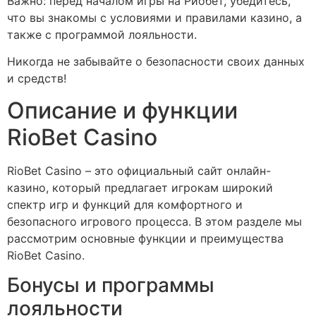
Важно: перед началом игры на Риобет, убедитесь,
что вы знакомы с условиями и правилами казино, а
также с программой лояльности.
Никогда не забывайте о безопасности своих данных
и средств!
Описание и функции
RioBet Casino
RioBet Casino – это официальный сайт онлайн-
казино, который предлагает игрокам широкий
спектр игр и функций для комфортного и
безопасного игрового процесса. В этом разделе мы
рассмотрим основные функции и преимущества
RioBet Casino.
Бонусы и программы
лояльности