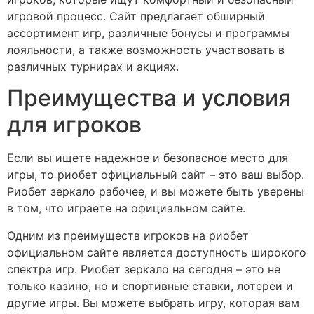
игровой процесс. Сайт предлагает обширный
ассортимент игр, различные бонусы и программы
лояльности, а также возможность участвовать в
различных турнирах и акциях.
Преимущества и условия
для игроков
Если вы ищете надежное и безопасное место для
игры, то риобет официальный сайт – это ваш выбор.
Риобет зеркало рабочее, и вы можете быть уверены
в том, что играете на официальном сайте.
Одним из преимуществ игроков на риобет
официальном сайте является доступность широкого
спектра игр. Риобет зеркало на сегодня – это не
только казино, но и спортивные ставки, лотереи и
другие игры. Вы можете выбрать игру, которая вам