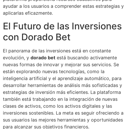
ayudar a los usuarios a comprender estas estrategias y
aplicarlas eficazmente.
El Futuro de las Inversiones
con Dorado Bet
El panorama de las inversiones está en constante
evolución, y
dorado bet
está buscando activamente
nuevas formas de innovar y mejorar sus servicios. Se
están explorando nuevas tecnologías, como la
inteligencia artificial y el aprendizaje automático, para
desarrollar herramientas de análisis más sofisticadas y
estrategias de inversión más eficientes. La plataforma
también está trabajando en la integración de nuevas
clases de activos, como los activos digitales y las
inversiones sostenibles. La meta es seguir ofreciendo a
sus usuarios las mejores herramientas y oportunidades
para alcanzar sus objetivos financieros.