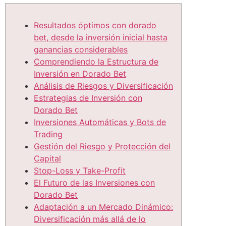
Resultados óptimos con dorado
bet, desde la inversión inicial hasta
ganancias considerables
Comprendiendo la Estructura de
Inversión en Dorado Bet
Análisis de Riesgos y Diversificación
Estrategias de Inversión con
Dorado Bet
Inversiones Automáticas y Bots de
Trading
Gestión del Riesgo y Protección del
Capital
Stop-Loss y Take-Profit
El Futuro de las Inversiones con
Dorado Bet
Adaptación a un Mercado Dinámico:
Diversificación más allá de lo