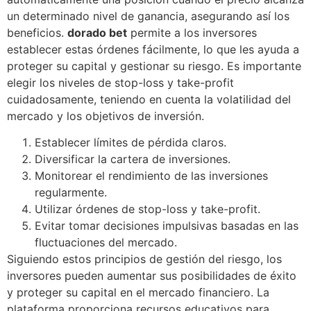
un determinado nivel de ganancia, asegurando así los
beneficios.
dorado bet
permite a los inversores
establecer estas órdenes fácilmente, lo que les ayuda a
proteger su capital y gestionar su riesgo. Es importante
elegir los niveles de stop-loss y take-profit
cuidadosamente, teniendo en cuenta la volatilidad del
mercado y los objetivos de inversión.
Establecer límites de pérdida claros.
Diversificar la cartera de inversiones.
Monitorear el rendimiento de las inversiones
regularmente.
Utilizar órdenes de stop-loss y take-profit.
Evitar tomar decisiones impulsivas basadas en las
fluctuaciones del mercado.
Siguiendo estos principios de gestión del riesgo, los
inversores pueden aumentar sus posibilidades de éxito
y proteger su capital en el mercado financiero. La
plataforma proporciona recursos educativos para