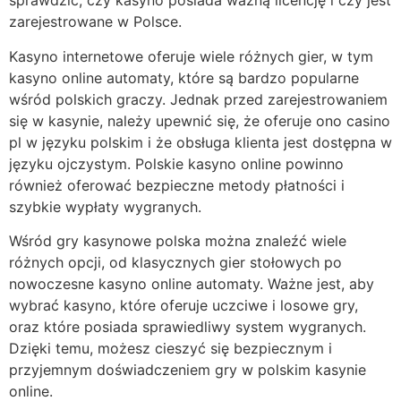
sprawdzić, czy kasyno posiada ważną licencję i czy jest
zarejestrowane w Polsce.
Kasyno internetowe oferuje wiele różnych gier, w tym
kasyno online automaty, które są bardzo popularne
wśród polskich graczy. Jednak przed zarejestrowaniem
się w kasynie, należy upewnić się, że oferuje ono casino
pl w języku polskim i że obsługa klienta jest dostępna w
języku ojczystym. Polskie kasyno online powinno
również oferować bezpieczne metody płatności i
szybkie wypłaty wygranych.
Wśród gry kasynowe polska można znaleźć wiele
różnych opcji, od klasycznych gier stołowych po
nowoczesne kasyno online automaty. Ważne jest, aby
wybrać kasyno, które oferuje uczciwe i losowe gry,
oraz które posiada sprawiedliwy system wygranych.
Dzięki temu, możesz cieszyć się bezpiecznym i
przyjemnym doświadczeniem gry w polskim kasynie
online.