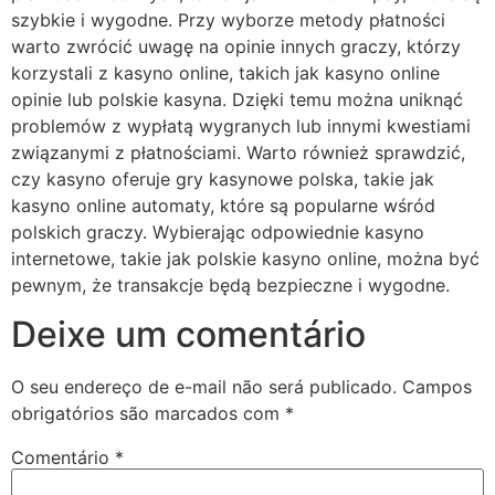
szybkie i wygodne. Przy wyborze metody płatności
warto zwrócić uwagę na opinie innych graczy, którzy
korzystali z kasyno online, takich jak kasyno online
opinie lub polskie kasyna. Dzięki temu można uniknąć
problemów z wypłatą wygranych lub innymi kwestiami
związanymi z płatnościami. Warto również sprawdzić,
czy kasyno oferuje gry kasynowe polska, takie jak
kasyno online automaty, które są popularne wśród
polskich graczy. Wybierając odpowiednie kasyno
internetowe, takie jak polskie kasyno online, można być
pewnym, że transakcje będą bezpieczne i wygodne.
Deixe um comentário
O seu endereço de e-mail não será publicado.
Campos
obrigatórios são marcados com
*
Comentário
*