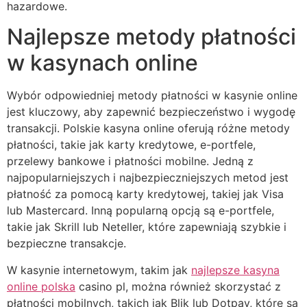
hazardowe.
Najlepsze metody płatności
w kasynach online
Wybór odpowiedniej metody płatności w kasynie online
jest kluczowy, aby zapewnić bezpieczeństwo i wygodę
transakcji. Polskie kasyna online oferują różne metody
płatności, takie jak karty kredytowe, e-portfele,
przelewy bankowe i płatności mobilne. Jedną z
najpopularniejszych i najbezpieczniejszych metod jest
płatność za pomocą karty kredytowej, takiej jak Visa
lub Mastercard. Inną popularną opcją są e-portfele,
takie jak Skrill lub Neteller, które zapewniają szybkie i
bezpieczne transakcje.
W kasynie internetowym, takim jak
najlepsze kasyna
online polska
casino pl, można również skorzystać z
płatności mobilnych, takich jak Blik lub Dotpay, które są