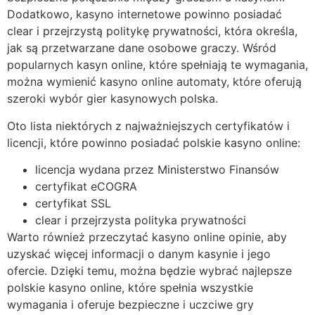
Dodatkowo, kasyno internetowe powinno posiadać
clear i przejrzystą politykę prywatności, która określa,
jak są przetwarzane dane osobowe graczy. Wśród
popularnych kasyn online, które spełniają te wymagania,
można wymienić kasyno online automaty, które oferują
szeroki wybór gier kasynowych polska.
Oto lista niektórych z najważniejszych certyfikatów i
licencji, które powinno posiadać polskie kasyno online:
licencja wydana przez Ministerstwo Finansów
certyfikat eCOGRA
certyfikat SSL
clear i przejrzysta polityka prywatności
Warto również przeczytać kasyno online opinie, aby
uzyskać więcej informacji o danym kasynie i jego
ofercie. Dzięki temu, można będzie wybrać najlepsze
polskie kasyno online, które spełnia wszystkie
wymagania i oferuje bezpieczne i uczciwe gry