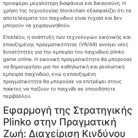
προσφέρει μεγαλύτερη διαφάνεια και δικαιοσύνη. Η
χρήση της τεχνολογίας blockchain εξασφαλίζει ότι τα
αποτελέσματα του παιχνιδιού είναι τυχαία και δεν
μπορούν να χειραγωγηθούν.
Επιπλέον, η ανάπτυξη των τεχνολογιών εικονικής και
επαυξημένης πραγματικότητας (VR/AR) ανοίγει νέες
δυνατότητες για την εμπειρία του παιχνιδιού plinko
game online. Η εικονική πραγματικότητα θα μπορούσε
να δημιουργήσει μια πιο καθηλωτική και ρεαλιστική
εμπειρία παιχνιδιού, ενώ η επαυξημένη
πραγματικότητα θα μπορούσε να επιτρέψει στους
παίκτες να παίζουν το παιχνίδι σε οποιοδήποτε
περιβάλλον.
Εφαρμογή της Στρατηγικής
Plinko στην Πραγματική
Ζωή: Διαχείριση Κινδύνου