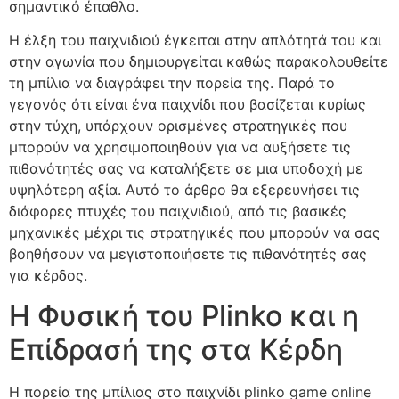
σημαντικό έπαθλο.
Η έλξη του παιχνιδιού έγκειται στην απλότητά του και
στην αγωνία που δημιουργείται καθώς παρακολουθείτε
τη μπίλια να διαγράφει την πορεία της. Παρά το
γεγονός ότι είναι ένα παιχνίδι που βασίζεται κυρίως
στην τύχη, υπάρχουν ορισμένες στρατηγικές που
μπορούν να χρησιμοποιηθούν για να αυξήσετε τις
πιθανότητές σας να καταλήξετε σε μια υποδοχή με
υψηλότερη αξία. Αυτό το άρθρο θα εξερευνήσει τις
διάφορες πτυχές του παιχνιδιού, από τις βασικές
μηχανικές μέχρι τις στρατηγικές που μπορούν να σας
βοηθήσουν να μεγιστοποιήσετε τις πιθανότητές σας
για κέρδος.
Η Φυσική του Plinko και η
Επίδρασή της στα Κέρδη
Η πορεία της μπίλιας στο παιχνίδι plinko game online