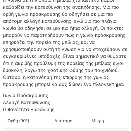
καθορίζει την κατεύθυνση της αναπήδησης. Μια πιο
ορθή γωνία πρόσκρουσης θα οδηγήσει σε μια πιο
απότομη αλλαγή κατεύθυνσης, ενώ μια πιο πλάγια
γωνία θα οδηγήσει σε μια πιο ήπια αλλαγή. Οι παίκτες
μπορούν να παρατηρήσουν πώς η γωνία πρόσκρουσης
επηρεάζει την πορεία της μπίλιας, και να
χρησιμοποιήσουν αυτή τη γνώση για να στοχεύσουν σε
συγκεκριμένες υποδοχές. Είναι σημαντικό να θυμάστε
ότι η ακριβής πρόβλεψη της πορείας της μπίλιας είναι
δύσκολη, λόγω της χαοτικής φύσης του παιχνιδιού.
Ωστόσο, η κατανόηση της επιρροής της γωνίας
πρόσκρουσης μπορεί να σας δώσει ένα πλεονέκτημα.
Γωνία Πρόσκρουσης
Αλλαγή Κατεύθυνσης
Πιθανότητα Εμφάνισης
Ορθή (90°)
Απότομη
Μικρή