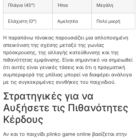
Πλάγια (45°)
Ήπια
Μεγάλη
Ελάχιστη (0°)
Αμελητέα
Πολύ μικρή
Η παραπάνω πίνακας παρουσιάζει μια απλοποιημένη
απεικόνιση της σχέσης μεταξύ της γωνίας
πρόσκρουσης, της αλλαγής κατεύθυνσης και της
πιθανότητας εμφάνισης. Είναι σημαντικό να σημειωθεί
ότι αυτές είναι γενικές τάσεις και ότι η πραγματική
συμπεριφορά της μπίλιας μπορεί να διαφέρει ανάλογα
με τις συγκεκριμένες συνθήκες του παιχνιδιού.
Στρατηγικές για να
Αυξήσετε τις Πιθανότητες
Κέρδους
Αν και το παιχνίδι plinko game online βασίζεται στην