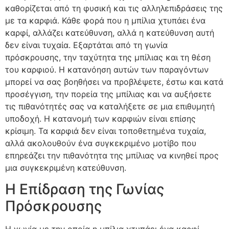
καθορίζεται από τη φυσική και τις αλληλεπιδράσεις της
με τα καρφιά. Κάθε φορά που η μπίλια χτυπάει ένα
καρφί, αλλάζει κατεύθυνση, αλλά η κατεύθυνση αυτή
δεν είναι τυχαία. Εξαρτάται από τη γωνία
πρόσκρουσης, την ταχύτητα της μπίλιας και τη θέση
του καρφιού. Η κατανόηση αυτών των παραγόντων
μπορεί να σας βοηθήσει να προβλέψετε, έστω και κατά
προσέγγιση, την πορεία της μπίλιας και να αυξήσετε
τις πιθανότητές σας να καταλήξετε σε μια επιθυμητή
υποδοχή. Η κατανομή των καρφιών είναι επίσης
κρίσιμη. Τα καρφιά δεν είναι τοποθετημένα τυχαία,
αλλά ακολουθούν ένα συγκεκριμένο μοτίβο που
επηρεάζει την πιθανότητα της μπίλιας να κινηθεί προς
μια συγκεκριμένη κατεύθυνση.
Η Επίδραση της Γωνίας
Πρόσκρουσης
Η γωνία με την οποία η μπίλια χτυπάει ένα καρφί