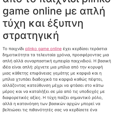
game online με απλή
τύχη και έξυπνη
στρατηγική
Το παιχνίδι
plinko game online
έχει κερδίσει τεράστια
δημοτικότητα τα τελευταία χρόνια, προσφέροντας μια
απλή αλλά συναρπαστική εμπειρία παιχνιδιού. Η βασική
ιδέα είναι απλή: ρίχνετε μια μπίλια από την κορυφή
μιας κάθετης επιφάνειας γεμάτης με καρφιά και η
μπίλια χτυπάει διαδοχικά τα καρφιά καθώς πέφτει,
αλλάζοντας κατεύθυνση μέχρι να φτάσει στο κάτω
μέρος και να καταλήξει σε μία από τις υποδοχές με
διαφορετικές αξίες. Η τύχη παίζει σημαντικό ρόλο,
αλλά η κατανόηση των βασικών αρχών μπορεί να
βελτιώσει τις πιθανότητές σας να κερδίσετε ένα