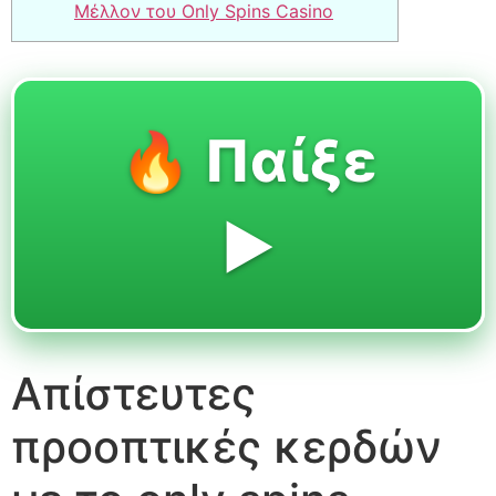
Μέλλον του Only Spins Casino
🔥 Παίξε
▶️
Απίστευτες
προοπτικές κερδών