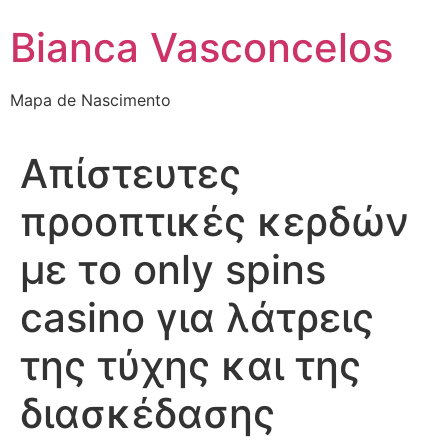
Bianca Vasconcelos
Mapa de Nascimento
Απίστευτες
προοπτικές κερδών
με το only spins
casino για λάτρεις
της τύχης και της
διασκέδασης