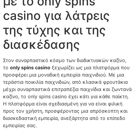
με το only spins
casino για λάτρεις
της τύχης και της
διασκέδασης
Στον συναρπαστικό κόσμο των διαδικτυακών καζίνο,
το
only spins casino
ξεχωρίζει ως μια πλατφόρμα που
προσφέρει μια μοναδική εμπειρία παιχνιδιού. Με μια
τεράστια ποικιλία παιχνιδιών, από κλασικά φρουτάκια
μέχρι συναρπαστικά επιτραπέζια παιχνίδια και ζωντανά
καζίνο, το only spins casino έχει κάτι για κάθε παίκτη.
Η πλατφόρμα είναι σχεδιασμένη για να είναι φιλική
προς τον χρήστη, προσφέροντας μια απρόσκοπτη και
διασκεδαστική εμπειρία, ανεξάρτητα από το επίπεδο
εμπειρίας σας.