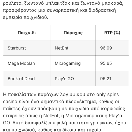
ρουλέτα, ζωντανό μπλακτζακ και ζωντανό μπακαρά,
προσφέροντας μια συναρπαστική και διαδραστική
εμπειρία παιχνιδιού.
Παιχνίδι
Πάροχος
RTP (%)
Starburst
NetEnt
96.09
Mega Moolah
Microgaming
95.65
Book of Dead
Play'n GO
96.21
Η ποικιλία των παρόχων λογισμικού στο only spins
casino είναι ένα σημαντικό πλεονέκτημα, καθώς οι
παίκτες έχουν πρόσβαση σε παιχνίδια από κορυφαίες
εταιρείες όπως η NetEnt, η Microgaming και η Play'n
GO. Αυτό διασφαλίζει υψηλή ποιότητα γραφικών, ήχου
και παιχνιδιού, καθώς και δίκαια και τυχαία