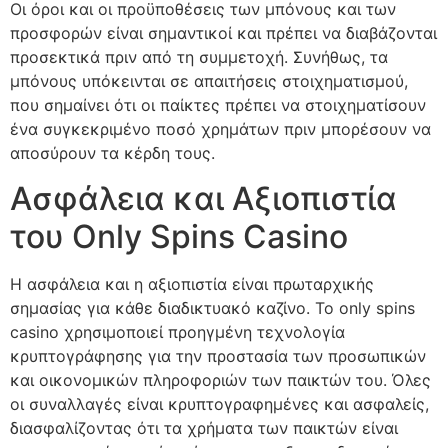
Οι όροι και οι προϋποθέσεις των μπόνους και των
προσφορών είναι σημαντικοί και πρέπει να διαβάζονται
προσεκτικά πριν από τη συμμετοχή. Συνήθως, τα
μπόνους υπόκεινται σε απαιτήσεις στοιχηματισμού,
που σημαίνει ότι οι παίκτες πρέπει να στοιχηματίσουν
ένα συγκεκριμένο ποσό χρημάτων πριν μπορέσουν να
αποσύρουν τα κέρδη τους.
Ασφάλεια και Αξιοπιστία
του Only Spins Casino
Η ασφάλεια και η αξιοπιστία είναι πρωταρχικής
σημασίας για κάθε διαδικτυακό καζίνο. Το only spins
casino χρησιμοποιεί προηγμένη τεχνολογία
κρυπτογράφησης για την προστασία των προσωπικών
και οικονομικών πληροφοριών των παικτών του. Όλες
οι συναλλαγές είναι κρυπτογραφημένες και ασφαλείς,
διασφαλίζοντας ότι τα χρήματα των παικτών είναι