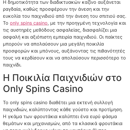
Η δημοτικότητα των διαδικτυακών καζίνο αυξάνεται
ραγδαία, καθώς προσφέρουν την άνεση και την
ευκολία του παιχνιδιού από την άνεση του σπιτιού σας.
Το
only spins casino
, με την προηγμένη τεχνολογία και
τις αυστηρές μεθόδους ασφαλείας, διασφαλίζει μια
ασφαλή και αξιόπιστη εμπειρία παιχνιδιού. Οι παίκτες
μπορούν να απολαύσουν μια μεγάλη ποικιλία
προσφορών και μπόνους, αυξάνοντας τις πιθανότητές
τους να κερδίσουν και να απολαύσουν περισσότερο το
παιχνίδι.
Η Ποικιλία Παιχνιδιών στο
Only Spins Casino
Το only spins casino διαθέτει μια εκτενή συλλογή
παιχνιδιών, καλύπτοντας κάθε γούστο και προτίμηση.
Η γκάμα των φρουτάκια καλύπτει ένα ευρύ φάσμα
θεμάτων και μηχανισμών, από τα κλασικά φρουτάκια