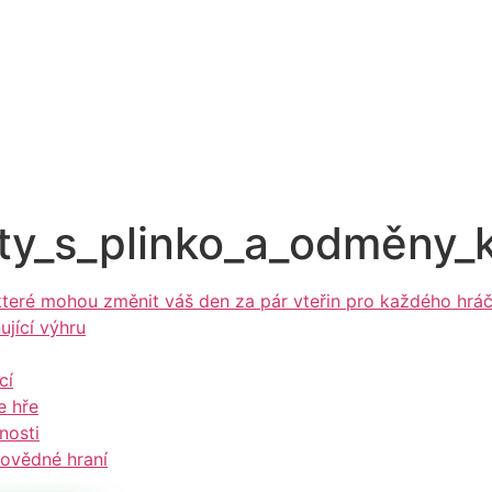
y_s_plinko_a_odměny_k
teré mohou změnit váš den za pár vteřin pro každého hrá
ující výhru
cí
e hře
nosti
povědné hraní