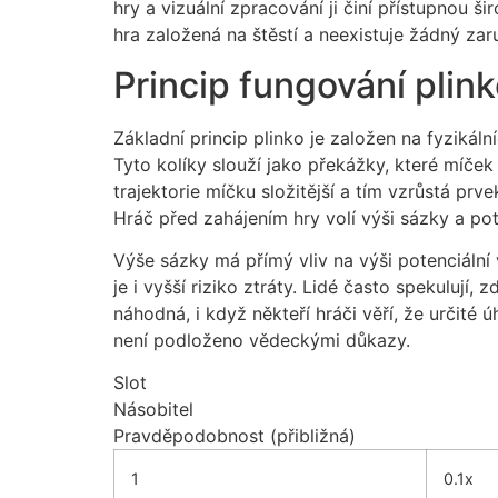
hry a vizuální zpracování ji činí přístupnou š
hra založená na štěstí a neexistuje žádný zar
Princip fungování plink
Základní princip plinko je založen na fyzikál
Tyto kolíky slouží jako překážky, které míček 
trajektorie míčku složitější a tím vzrůstá prv
Hráč před zahájením hry volí výši sázky a po
Výše sázky má přímý vliv na výši potenciální 
je i vyšší riziko ztráty. Lidé často spekulují,
náhodná, i když někteří hráči věří, že určité
není podloženo vědeckými důkazy.
Slot
Násobitel
Pravděpodobnost (přibližná)
1
0.1x