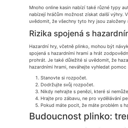
Mnoho online kasin nabízí také různé typy au
nabízejí hráčům možnost získat další výhry. V
uvědomit, že všechny tyto hry jsou založeny 
Rizika spojená s hazardn
Hazardní hry, včetně plinko, mohou být návy
spojená s hazardními hrami a hrát zodpovědně
prohrát. Je také důležité si uvědomit, že haz
hazardními hrami, neváhejte vyhledat pomoc 
Stanovte si rozpočet.
Dodržujte svůj rozpočet.
Nikdy nehrajte s penězi, které si nemůže
Hrajte pro zábavu, ne pro vydělávání pe
Pokud máte pocit, že máte problém s ha
Budoucnost plinko: tr