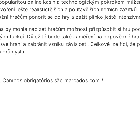
 popularitou online kasin a technologickým pokrokem můžem
ení ještě realističtějších a poutavějších herních zážitků. D
ožní hráčům ponořit se do hry a zažít plinko ještě intenzivně
na by mohla nabízet hráčům možnost přizpůsobit si hru pod
ch funkcí. Důležité bude také zaměření na odpovědné hran
é hraní a zabránit vzniku závislosti. Celkově lze říci, že 
m průmyslu.
.
Campos obrigatórios são marcados com
*