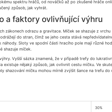
irokému spektru hráčů, od nováčků až po zkušené hráče onlin
učený způsob, jak vyhrát.
o a faktory ovlivňující výhru
ních zákonech odrazu a gravitace. Míček se shazuje z vrchu 
odrážejí do stran, čímž se jeho cesta stává nepředvídatelnou
ek náhody. Sloty ve spodní části hracího pole mají různé hod
té shazuje míček.
výhry. Vyšší sázka znamená, že v případě trefy do lukrativn
 zda existuje nějaký způsob, jak ovlivnit cestu míčku. Ve sku
 úhly shazování míčku mohou mírně zvýšit šance na trefu do u
30%