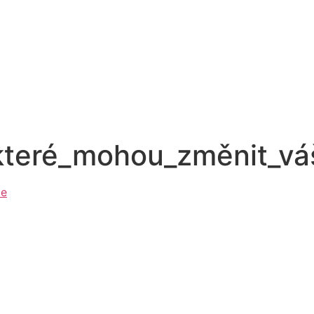
teré_mohou_změnit_vá
če