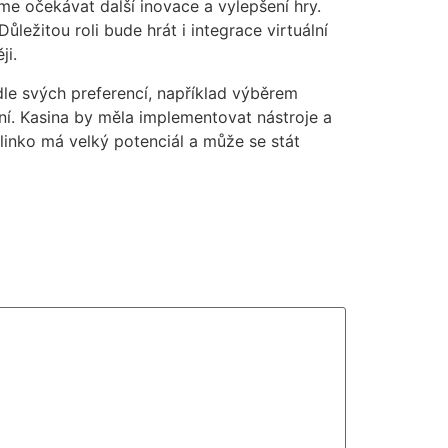
e očekávat další inovace a vylepšení hry.
ůležitou roli bude hrát i integrace virtuální
ji.
le svých preferencí, například výběrem
í. Kasina by měla implementovat nástroje a
plinko má velký potenciál a může se stát