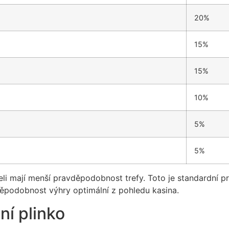
20%
15%
15%
10%
5%
5%
eli mají menší pravděpodobnost trefy. Toto je standardní prin
děpodobnost výhry optimální z pohledu kasina.
ní plinko