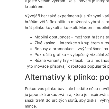
k ještě větším výhrám. Další inovací je integ
krupiérem.
Vývojáři her také experimentují s různými vari
hráčům větší flexibilitu a možnost vybrat si h
hrát plinko kdykoli a kdekoli. Moderní mobiln
Mobilní dostupnost – možnost hrát na 
Živé kasino – interakce s krupiérem v r
Bonusy a promoakce – zvýšení šancí na
Pokročilá grafika – vylepšený vizuální z
Různé varianty hry – flexibilita a možno
Tyto inovace přispívají k rostoucí popularitě p
Alternativy k plinko: 
Pokud vás plinko baví, ale hledáte něco nové
je japonská arkádová hra, která je inspirována
snaží trefit do určitých slotů, aby získali výh
mince.