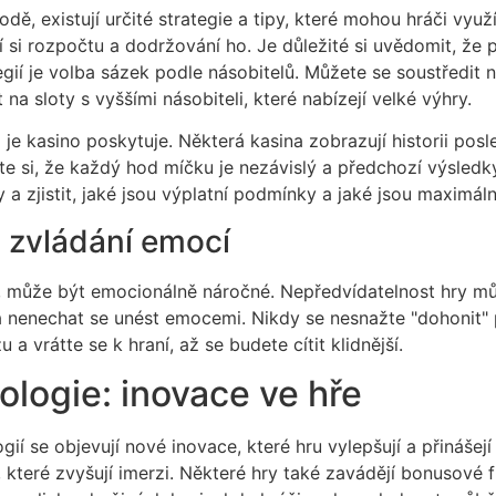
odě, existují určité strategie a tipy, které mohou hráči vyu
 si rozpočtu a dodržování ho. Je důležité si uvědomit, že 
egií je volba sázek podle násobitelů. Můžete se soustředit na
a sloty s vyššími násobiteli, které nabízejí velké výhry.
ud je kasino poskytuje. Některá kasina zobrazují historii p
te si, že každý hod míčku je nezávislý a předchozí výsledky
 a zjistit, jaké jsou výplatní podmínky a jaké jsou maximáln
a zvládání emocí
y, může být emocionálně náročné. Nepředvídatelnost hry může
 a nenechat se unést emocemi. Nikdy se nesnažte "dohonit"
 a vrátte se k hraní, až se budete cítit klidnější.
ologie: inovace ve hře
gií se objevují nové inovace, které hru vylepšují a přinášej
y, které zvyšují imerzi. Některé hry také zavádějí bonusové 