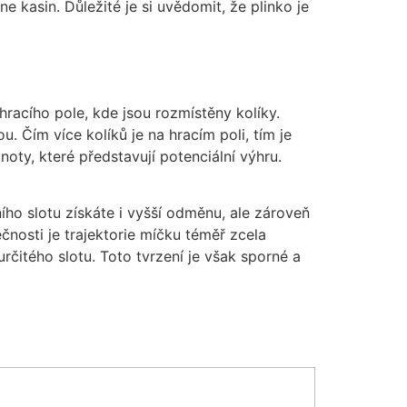
e kasin. Důležité je si uvědomit, že plinko je
hracího pole, kde jsou rozmístěny kolíky.
. Čím více kolíků je na hracím poli, tím je
noty, které představují potenciální výhru.
ího slotu získáte i vyšší odměnu, ale zároveň
tečnosti je trajektorie míčku téměř zcela
rčitého slotu. Toto tvrzení je však sporné a