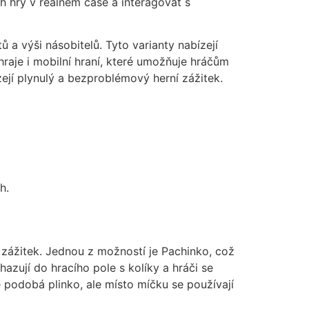
ěh hry v reálném čase a interagovat s
ů a výši násobitelů. Tyto varianty nabízejí
 hraje i mobilní hraní, které umožňuje hráčům
zejí plynulý a bezproblémový herní zážitek.
h.
ý zážitek. Jednou z možností je Pachinko, což
hazují do hracího pole s kolíky a hráči se
 se podobá plinko, ale místo míčku se používají