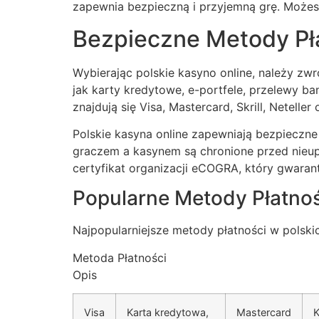
zapewnia bezpieczną i przyjemną grę. Możesz 
Bezpieczne Metody Pł
Wybierając polskie kasyno online, należy zw
jak karty kredytowe, e-portfele, przelewy b
znajdują się Visa, Mastercard, Skrill, Netelle
Polskie kasyna online zapewniają bezpieczne
graczem a kasynem są chronione przed nieup
certyfikat organizacji eCOGRA, który gwaran
Popularne Metody Płatno
Najpopularniejsze metody płatności w polski
Metoda Płatności
Opis
Visa
Karta kredytowa,
Mastercard
K