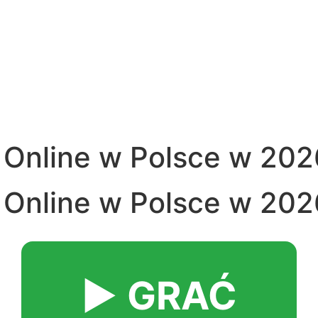
 Online w Polsce w 202
 Online w Polsce w 202
▶️ GRAĆ