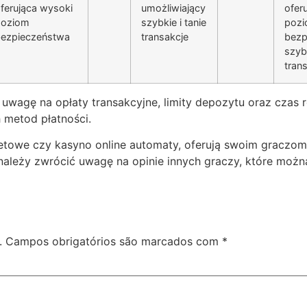
ferująca wysoki
umożliwiający
ofer
poziom
szybkie i tanie
poz
ezpieczeństwa
transakcje
bezp
szyb
trans
wagę na opłaty transakcyjne, limity depozytu oraz czas rea
 metod płatności.
ernetowe czy kasyno online automaty, oferują swoim graczo
należy zwrócić uwagę na opinie innych graczy, które można
.
Campos obrigatórios são marcados com
*