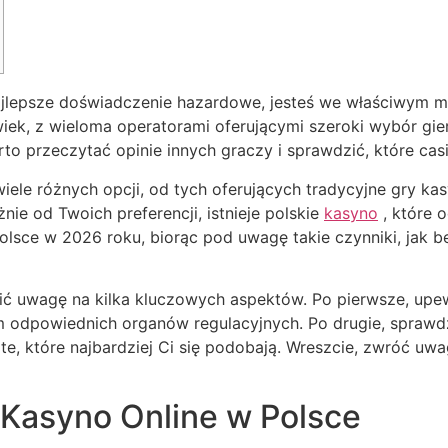
 najlepsze doświadczenie hazardowe, jesteś we właściwym m
lwiek, z wieloma operatorami oferującymi szeroki wybór g
o przeczytać opinie innych graczy i sprawdzić, które casin
ele różnych opcji, od tych oferujących tradycyjne gry kasy
nie od Twoich preferencji, istnieje polskie
kasyno
, które 
lsce w 2026 roku, biorąc pod uwagę takie czynniki, jak be
ić uwagę na kilka kluczowych aspektów. Po pierwsze, upew
m odpowiednich organów regulacyjnych. Po drugie, sprawdź,
, które najbardziej Ci się podobają. Wreszcie, zwróć uwag
Kasyno Online w Polsce