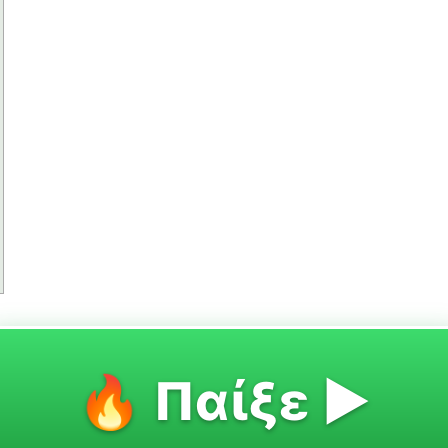
🔥 Παίξε ▶️