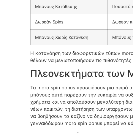
Μπόνους Κατάθεσης
Ποσοστό ε
Δωρεάν Spins
Δωρεάν π
Μπόνους Χωρίς Κατάθεση
Μπόνους π
Η κατανόηση των διαφορετικών τύπων moro 
θέλουν να μεγιστοποιήσουν τις πιθανότητές 
Πλεονεκτήματα των M
Τα moro spin bonus προσφέρουν μια σειρά απ
μπόνους αυτά παρέχουν την ευκαιρία να αυξ
χρήματα και να απολαύσουν μεγαλύτερη διασ
νέων παικτών, τη διατήρηση των υπαρχόντων
να βοηθήσουν τα καζίνο να δημιουργήσουν μ
γενναιόδωρου moro spin bonus μπορεί να κά