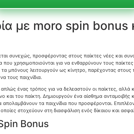
ρία με moro spin bonus
ται συνεχώς, προσφέροντας στους παίκτες νέες και συνα
α που χρησιμοποιούνται για να ενθαρρύνουν τους παίκτες
ά τα μπόνους λειτουργούν ως κίνητρο, παρέχοντας στους
α τους παιχνίδια.
 απλώς ένας τρόπος για να δελεαστούν οι παίκτες, αλλά κ
νο και του παίκτη. Δημιουργούν ένα αίσθημα ανταμοιβής κ
α απολαμβάνουν τα παιχνίδια που προσφέρονται. Επιπλέο
 οποίες στοχεύουν στη διασφάλιση ενός δίκαιου και ασφα
Spin Bonus