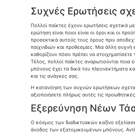
Συχνές Ερωτήσεις σχε
Πολλοί παίκτες έχουν ερωτήσεις σχετικά με 
ερώτηση είναι ποιοι είναι οι όροι και οι πρ
προσεκτικά αυτούς τους όρους πριν αποδεχτ
παιχνιδιών και προθεσμίες. Μια άλλη συχνή 
καθορίζουν πόσο πρέπει να στοιχηματίσετε 
Τέλος, πολλοί παίκτες αναρωτιούνται ποια 
μπόνους έχει τα δικά του πλεονεκτήματα και
και τις ανάγκες σας.
Η κατανόηση των συχνών ερωτήσεων σχετικά
αξιοποιήσετε πλήρως αυτές τις προωθητικές
Εξερεύνηση Νέων Τάσ
Ο κόσμος των διαδικτυακών καζίνο εξελίσσετ
άνοδος των εξατομικευμένων μπόνους. Αντί