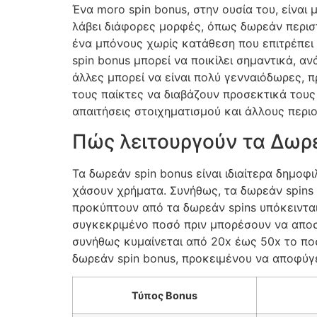
Ένα moro spin bonus, στην ουσία του, είναι
λάβει διάφορες μορφές, όπως δωρεάν περισ
ένα μπόνους χωρίς κατάθεση που επιτρέπει 
spin bonus μπορεί να ποικίλει σημαντικά, α
άλλες μπορεί να είναι πολύ γενναιόδωρες, 
τους παίκτες να διαβάζουν προσεκτικά τους
απαιτήσεις στοιχηματισμού και άλλους περι
Πώς λειτουργούν τα Δωρ
Τα δωρεάν spin bonus είναι ιδιαίτερα δημο
χάσουν χρήματα. Συνήθως, τα δωρεάν spins
προκύπτουν από τα δωρεάν spins υπόκεινται 
συγκεκριμένο ποσό πριν μπορέσουν να αποσύ
συνήθως κυμαίνεται από 20x έως 50x το ποσ
δωρεάν spin bonus, προκειμένου να αποφύγ
Τύπος Bonus