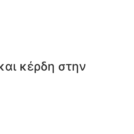
 και κέρδη στην