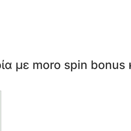
ρία με moro spin bonus