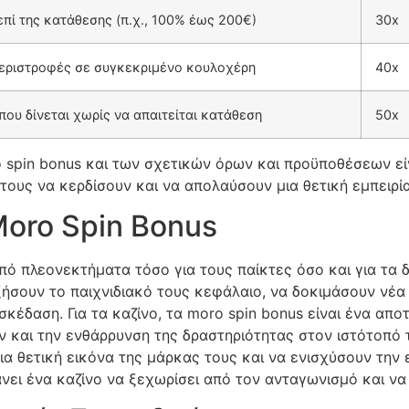
πί της κατάθεσης (π.χ., 100% έως 200€)
30x
εριστροφές σε συγκεκριμένο κουλοχέρη
40x
ου δίνεται χωρίς να απαιτείται κατάθεση
50x
spin bonus και των σχετικών όρων και προϋποθέσεων είν
τους να κερδίσουν και να απολαύσουν μια θετική εμπειρία
oro Spin Bonus
ό πλεονεκτήματα τόσο για τους παίκτες όσο και για τα δι
ήσουν το παιχνιδιακό τους κεφάλαιο, να δοκιμάσουν νέα 
κέδαση. Για τα καζίνο, τα moro spin bonus είναι ένα απο
 και την ενθάρρυνση της δραστηριότητας στον ιστότοπό 
ια θετική εικόνα της μάρκας τους και να ενισχύσουν την
νει ένα καζίνο να ξεχωρίσει από τον ανταγωνισμό και να