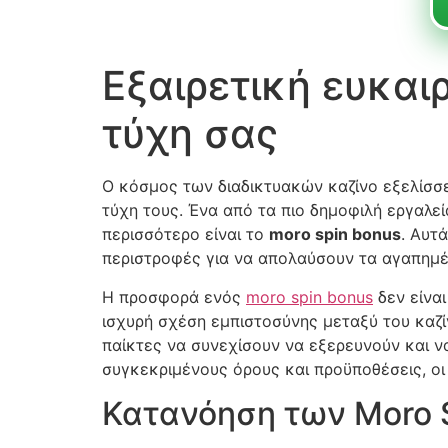
Εξαιρετική ευκαι
τύχη σας
Ο κόσμος των διαδικτυακών καζίνο εξελίσσε
τύχη τους. Ένα από τα πιο δημοφιλή εργαλεί
περισσότερο είναι το
moro spin bonus
. Αυτ
περιστροφές για να απολαύσουν τα αγαπημέν
Η προσφορά ενός
moro spin bonus
δεν είναι
ισχυρή σχέση εμπιστοσύνης μεταξύ του καζί
παίκτες να συνεχίσουν να εξερευνούν και ν
συγκεκριμένους όρους και προϋποθέσεις, οι
Κατανόηση των Moro 