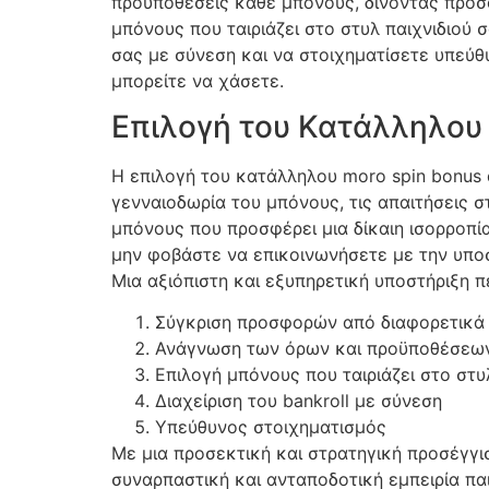
προϋποθέσεις κάθε μπόνους, δίνοντας προσοχ
μπόνους που ταιριάζει στο στυλ παιχνιδιού σ
σας με σύνεση και να στοιχηματίσετε υπεύθ
μπορείτε να χάσετε.
Επιλογή του Κατάλληλου
Η επιλογή του κατάλληλου moro spin bonus 
γενναιοδωρία του μπόνους, τις απαιτήσεις στ
μπόνους που προσφέρει μια δίκαιη ισορροπία
μην φοβάστε να επικοινωνήσετε με την υποσ
Μια αξιόπιστη και εξυπηρετική υποστήριξη π
Σύγκριση προσφορών από διαφορετικά 
Ανάγνωση των όρων και προϋποθέσεω
Επιλογή μπόνους που ταιριάζει στο στυ
Διαχείριση του bankroll με σύνεση
Υπεύθυνος στοιχηματισμός
Με μια προσεκτική και στρατηγική προσέγγι
συναρπαστική και ανταποδοτική εμπειρία παι