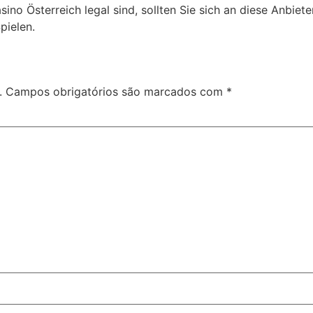
no Österreich legal sind, sollten Sie sich an diese Anbiete
pielen.
.
Campos obrigatórios são marcados com
*