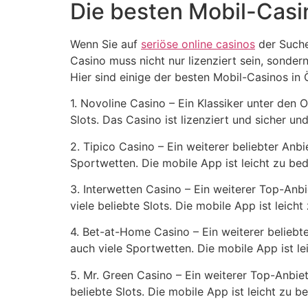
Die besten Mobil-Casin
Wenn Sie auf
seriöse online casinos
der Suche 
Casino muss nicht nur lizenziert sein, sondern 
Hier sind einige der besten Mobil-Casinos in 
1. Novoline Casino – Ein Klassiker unter den O
Slots. Das Casino ist lizenziert und sicher u
2. Tipico Casino – Ein weiterer beliebter Anbie
Sportwetten. Die mobile App ist leicht zu be
3. Interwetten Casino – Ein weiterer Top-Anbie
viele beliebte Slots. Die mobile App ist leic
4. Bet-at-Home Casino – Ein weiterer beliebter
auch viele Sportwetten. Die mobile App ist l
5. Mr. Green Casino – Ein weiterer Top-Anbiete
beliebte Slots. Die mobile App ist leicht zu 