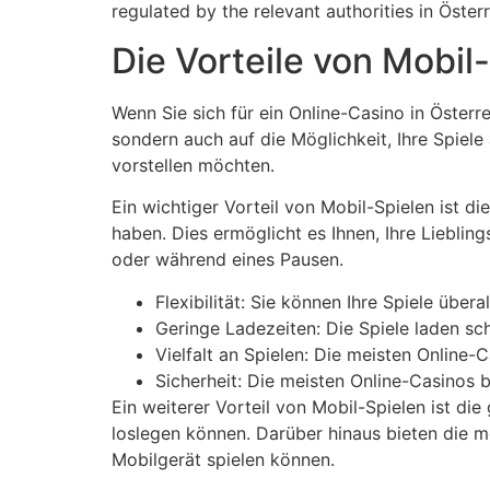
regulated by the relevant authorities in Österr
Die Vorteile von Mobil
Wenn Sie sich für ein Online-Casino in Österre
sondern auch auf die Möglichkeit, Ihre Spiele 
vorstellen möchten.
Ein wichtiger Vorteil von Mobil-Spielen ist die
haben. Dies ermöglicht es Ihnen, Ihre Lieblin
oder während eines Pausen.
Flexibilität: Sie können Ihre Spiele übera
Geringe Ladezeiten: Die Spiele laden sc
Vielfalt an Spielen: Die meisten Online-
Sicherheit: Die meisten Online-Casinos 
Ein weiterer Vorteil von Mobil-Spielen ist di
loslegen können. Darüber hinaus bieten die me
Mobilgerät spielen können.