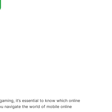
gaming, it’s essential to know which online
you navigate the world of mobile online