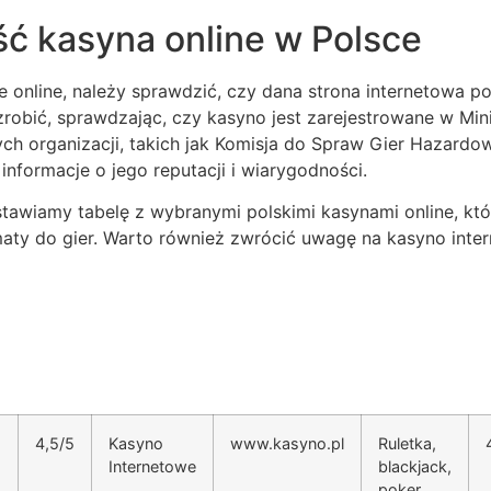
ść kasyna online w Polsce
e online, należy sprawdzić, czy dana strona internetowa p
zrobić, sprawdzając, czy kasyno jest zarejestrowane w Min
ch organizacji, takich jak Komisja do Spraw Gier Hazardo
nformacje o jego reputacji i wiarygodności.
tawiamy tabelę z wybranymi polskimi kasynami online, któr
omaty do gier. Warto również zwrócić uwagę na kasyno inte
4,5/5
Kasyno
www.kasyno.pl
Ruletka,
,
Internetowe
blackjack,
poker