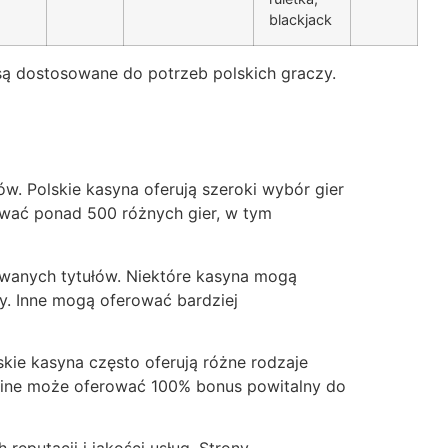
blackjack
e są dostosowane do potrzeb polskich graczy.
. Polskie kasyna oferują szeroki wybór gier
ować ponad 500 różnych gier, w tym
wanych tytułów. Niektóre kasyna mogą
ty. Inne mogą oferować bardziej
kie kasyna często oferują różne rodzaje
nline może oferować 100% bonus powitalny do