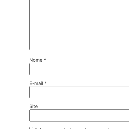
Nome
*
E-mail
*
Site