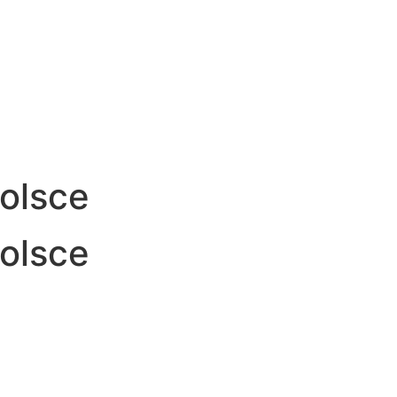
Polsce
Polsce