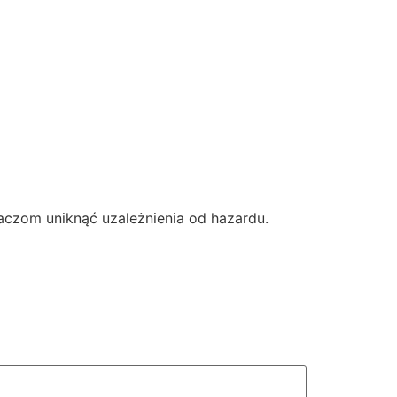
aczom uniknąć uzależnienia od hazardu.