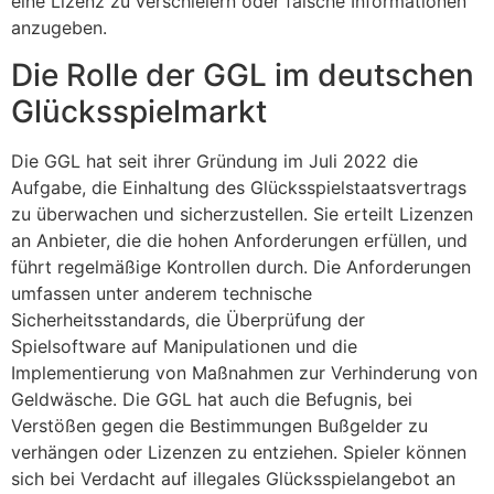
eine Lizenz zu verschleiern oder falsche Informationen
anzugeben.
Die Rolle der GGL im deutschen
Glücksspielmarkt
Die GGL hat seit ihrer Gründung im Juli 2022 die
Aufgabe, die Einhaltung des Glücksspielstaatsvertrags
zu überwachen und sicherzustellen. Sie erteilt Lizenzen
an Anbieter, die die hohen Anforderungen erfüllen, und
führt regelmäßige Kontrollen durch. Die Anforderungen
umfassen unter anderem technische
Sicherheitsstandards, die Überprüfung der
Spielsoftware auf Manipulationen und die
Implementierung von Maßnahmen zur Verhinderung von
Geldwäsche. Die GGL hat auch die Befugnis, bei
Verstößen gegen die Bestimmungen Bußgelder zu
verhängen oder Lizenzen zu entziehen. Spieler können
sich bei Verdacht auf illegales Glücksspielangebot an