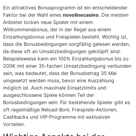
Ein attraktives Bonusprogramm ist ein entscheidender
Faktor bei der Wahl eines
novolinecasino
. Die meisten
Anbieter locken neue Spieler mit einem
Willkommensbonus, der in der Regel aus einem
Einzahlungsbonus und Freispielen besteht. Wichtig ist,
dass die Bonusbedingungen sorgfältig gelesen werden,
da diese oft an Umsatzbedingungen geknüpft sind.
Beispielsweise kann ein 100% Einzahlungsbonus bis zu
200€ mit einer 35-fachen Umsatzbedingung verbunden
sein, was bedeutet, dass der Bonusbetrag 35 Mal
umgesetzt werden muss, bevor eine Auszahlung
möglich ist. Auch maximale Einsatzlimits und
ausgeschlossene Spiele können Teil der
Bonusbedingungen sein. Für bestehende Spieler gibt es
oft regelmäßige Reload-Boni, Freispiele-Aktionen,
Cashbacks und VIP-Programme mit exklusiven
Vorteilen.