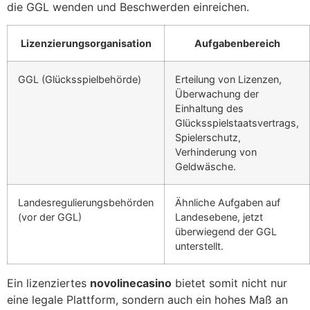
die GGL wenden und Beschwerden einreichen.
Lizenzierungsorganisation
Aufgabenbereich
GGL (Glücksspielbehörde)
Erteilung von Lizenzen,
Überwachung der
Einhaltung des
Glücksspielstaatsvertrags,
Spielerschutz,
Verhinderung von
Geldwäsche.
Landesregulierungsbehörden
Ähnliche Aufgaben auf
(vor der GGL)
Landesebene, jetzt
überwiegend der GGL
unterstellt.
Ein lizenziertes
novolinecasino
bietet somit nicht nur
eine legale Plattform, sondern auch ein hohes Maß an