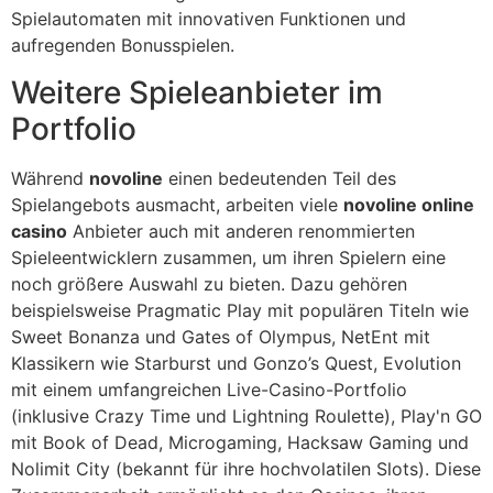
Spielautomaten mit innovativen Funktionen und
aufregenden Bonusspielen.
Weitere Spieleanbieter im
Portfolio
Während
novoline
einen bedeutenden Teil des
Spielangebots ausmacht, arbeiten viele
novoline online
casino
Anbieter auch mit anderen renommierten
Spieleentwicklern zusammen, um ihren Spielern eine
noch größere Auswahl zu bieten. Dazu gehören
beispielsweise Pragmatic Play mit populären Titeln wie
Sweet Bonanza und Gates of Olympus, NetEnt mit
Klassikern wie Starburst und Gonzo’s Quest, Evolution
mit einem umfangreichen Live-Casino-Portfolio
(inklusive Crazy Time und Lightning Roulette), Play'n GO
mit Book of Dead, Microgaming, Hacksaw Gaming und
Nolimit City (bekannt für ihre hochvolatilen Slots). Diese