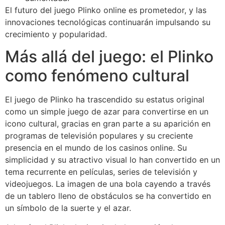
El futuro del juego Plinko online es prometedor, y las
innovaciones tecnológicas continuarán impulsando su
crecimiento y popularidad.
Más allá del juego: el Plinko
como fenómeno cultural
El juego de Plinko ha trascendido su estatus original
como un simple juego de azar para convertirse en un
icono cultural, gracias en gran parte a su aparición en
programas de televisión populares y su creciente
presencia en el mundo de los casinos online. Su
simplicidad y su atractivo visual lo han convertido en un
tema recurrente en películas, series de televisión y
videojuegos. La imagen de una bola cayendo a través
de un tablero lleno de obstáculos se ha convertido en
un símbolo de la suerte y el azar.