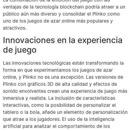
ventajas de la tecnología blockchain podría atraer a un
público aún más diverso y consolidar el Plinko como
uno de los juegos de azar online más populares y
atractivos.
Innovaciones en la experiencia
de juego
Las innovaciones tecnológicas están transformando la
forma en que experimentamos los juegos de azar
online, y Plinko no es una excepción. Las versiones de
Plinko con gráficos 3D de alta calidad y efectos de
sonido envolventes crean una experiencia de juego más
inmersiva y realista. La inclusión de características
interactivas, como la posibilidad de personalizar el
tablero o la bola, añade un elemento de personalización
que atrae a los jugadores. El uso de la inteligencia
artificial para analizar el comportamiento de los