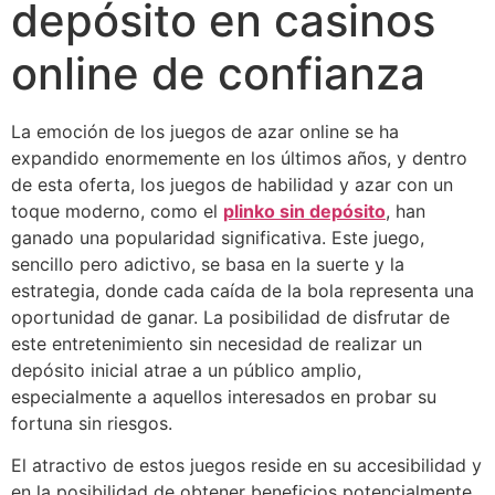
depósito en casinos
online de confianza
La emoción de los juegos de azar online se ha
expandido enormemente en los últimos años, y dentro
de esta oferta, los juegos de habilidad y azar con un
toque moderno, como el
plinko sin depósito
, han
ganado una popularidad significativa. Este juego,
sencillo pero adictivo, se basa en la suerte y la
estrategia, donde cada caída de la bola representa una
oportunidad de ganar. La posibilidad de disfrutar de
este entretenimiento sin necesidad de realizar un
depósito inicial atrae a un público amplio,
especialmente a aquellos interesados en probar su
fortuna sin riesgos.
El atractivo de estos juegos reside en su accesibilidad y
en la posibilidad de obtener beneficios potencialmente