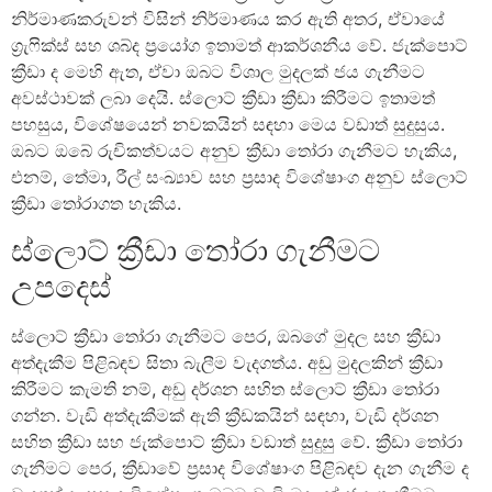
නිර්මාණකරුවන් විසින් නිර්මාණය කර ඇති අතර, ඒවායේ
ග්‍රැෆික්ස් සහ ශබ්ද ප්‍රයෝග ඉතාමත් ආකර්ශනීය වේ. ජැක්පොට්
ක්‍රීඩා ද මෙහි ඇත, ඒවා ඔබට විශාල මුදලක් ජය ගැනීමට
අවස්ථාවක් ලබා දෙයි. ස්ලොට් ක්‍රීඩා ක්‍රීඩා කිරීමට ඉතාමත්
පහසුය, විශේෂයෙන් නවකයින් සඳහා මෙය වඩාත් සුදුසුය.
ඔබට ඔබේ රුචිකත්වයට අනුව ක්‍රීඩා තෝරා ගැනීමට හැකිය,
එනම්, තේමා, රීල් සංඛ්‍යාව සහ ප්‍රසාද විශේෂාංග අනුව ස්ලොට්
ක්‍රීඩා තෝරාගත හැකිය.
ස්ලොට් ක්‍රීඩා තෝරා ගැනීමට
උපදෙස්
ස්ලොට් ක්‍රීඩා තෝරා ගැනීමට පෙර, ඔබගේ මුදල සහ ක්‍රීඩා
අත්දැකීම පිළිබඳව සිතා බැලීම වැදගත්ය. අඩු මුදලකින් ක්‍රීඩා
කිරීමට කැමති නම්, අඩු දර්ශන සහිත ස්ලොට් ක්‍රීඩා තෝරා
ගන්න. වැඩි අත්දැකීමක් ඇති ක්‍රීඩකයින් සඳහා, වැඩි දර්ශන
සහිත ක්‍රීඩා සහ ජැක්පොට් ක්‍රීඩා වඩාත් සුදුසු වේ. ක්‍රීඩා තෝරා
ගැනීමට පෙර, ක්‍රීඩාවේ ප්‍රසාද විශේෂාංග පිළිබඳව දැන ගැනීම ද