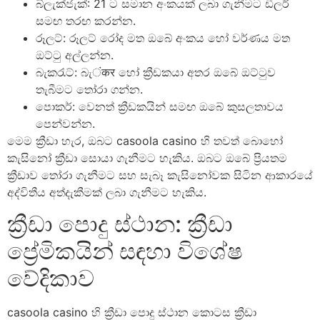
බ්ලැක්ජැක්: 21 ට සමාන අංකයක් ලබා ගැනීමට ඩීලර්
සමඟ තරඟ කරන්න.
රූලට්: රූලට් රෝද මත ඔබේ අංකය හෝ වර්ණය මත
ඔට්ටු අල්ලන්න.
බැකරැට්: බැंकर හෝ ක්‍රීඩකයා අතර ඔබේ ඔට්ටුව
තැබීමට තෝරා ගන්න.
පොකර්: වෙනත් ක්‍රීඩකයින් සමඟ ඔබේ කුසලතාවය
පෙන්වන්න.
මෙම ක්‍රීඩා හැර, ඔබට casoola casino හි තවත් බොහෝ
කැසිනෝ ක්‍රීඩා සොයා ගැනීමට හැකිය. ඔබට ඔබේ ප්‍රියතම
ක්‍රීඩාව තෝරා ගැනීමට සහ සැබෑ කැසිනෝවක සිටින ආකාරයේ
අද්විතීය අත්දැකීමක් ලබා ගැනීමට හැකිය.
ක්‍රීඩා පොදු ස්ථාන: ක්‍රීඩා
ප්‍රේමිකයින් සඳහා විශේෂ
වේදිකාව
casoola casino හි ක්‍රීඩා පොදු ස්ථාන කොටස ක්‍රීඩා