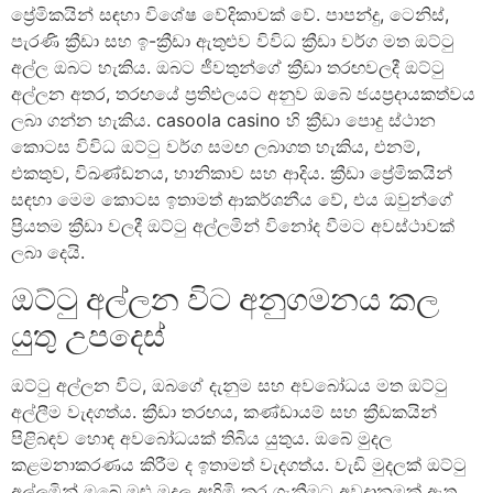
ප්‍රේමිකයින් සඳහා විශේෂ වේදිකාවක් වේ. පාපන්දු, ටෙනිස්,
පැරණි ක්‍රීඩා සහ ඉ-ක්‍රීඩා ඇතුළුව විවිධ ක්‍රීඩා වර්ග මත ඔට්ටු
අල්ල ඔබට හැකිය. ඔබට ජීවතුන්ගේ ක්‍රීඩා තරඟවලදී ඔට්ටු
අල්ලන අතර, තරඟයේ ප්‍රතිඵලයට අනුව ඔබේ ජයප්‍රදායකත්වය
ලබා ගන්න හැකිය. casoola casino හි ක්‍රීඩා පොදු ස්ථාන
කොටස විවිධ ඔට්ටු වර්ග සමඟ ලබාගත හැකිය, එනම්,
එකතුව, විඛණ්ඩනය, හානිකාව සහ ආදිය. ක්‍රීඩා ප්‍රේමිකයින්
සඳහා මෙම කොටස ඉතාමත් ආකර්ශනීය වේ, එය ඔවුන්ගේ
ප්‍රියතම ක්‍රීඩා වලදී ඔට්ටු අල්ලමින් විනෝද වීමට අවස්ථාවක්
ලබා දෙයි.
ඔට්ටු අල්ලන විට අනුගමනය කල
යුතු උපදෙස්
ඔට්ටු අල්ලන විට, ඔබගේ දැනුම සහ අවබෝධය මත ඔට්ටු
අල්ලීම වැදගත්ය. ක්‍රීඩා තරඟය, කණ්ඩායම් සහ ක්‍රීඩකයින්
පිළිබඳව හොඳ අවබෝධයක් තිබිය යුතුය. ඔබේ මුදල
කළමනාකරණය කිරීම ද ඉතාමත් වැදගත්ය. වැඩි මුදලක් ඔට්ටු
අල්ලමින් ඔබේ මුළු මුදල අහිමි කර ගැනීමට අවදානමක් ඇත.