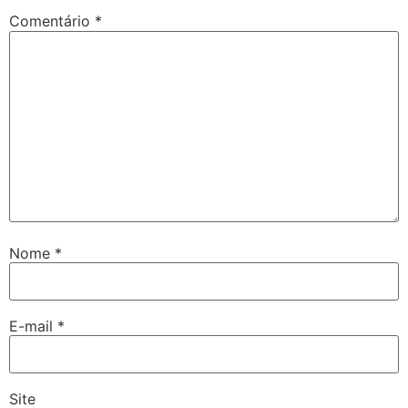
Comentário
*
Nome
*
E-mail
*
Site