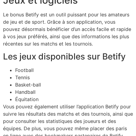
Jeux et logiciels
Le bonus Betify est un outil puissant pour les amateurs
de jeu et de sport. Grâce à son application, vous
pouvez désormais bénéficier d’un accès facile et rapide
à vos jeux préférés, ainsi que des informations les plus
récentes sur les matchs et les tournois.
Les jeux disponibles sur Betify
Football
Tennis
Basket-ball
Handball
Équitation
Vous pouvez également utiliser l’application Betify pour
suivre les résultats des matchs et des tournois, ainsi que
pour consulter les statistiques des joueurs et des
équipes. De plus, vous pouvez même placer des paris
en ligne avec des bookmakers partenaires de Betify.