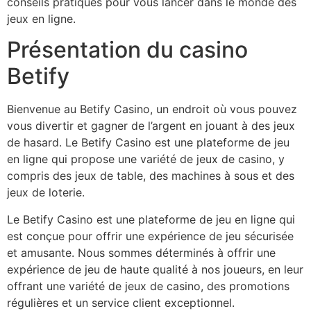
conseils pratiques pour vous lancer dans le monde des
jeux en ligne.
Présentation du casino
Betify
Bienvenue au Betify Casino, un endroit où vous pouvez
vous divertir et gagner de l’argent en jouant à des jeux
de hasard. Le Betify Casino est une plateforme de jeu
en ligne qui propose une variété de jeux de casino, y
compris des jeux de table, des machines à sous et des
jeux de loterie.
Le Betify Casino est une plateforme de jeu en ligne qui
est conçue pour offrir une expérience de jeu sécurisée
et amusante. Nous sommes déterminés à offrir une
expérience de jeu de haute qualité à nos joueurs, en leur
offrant une variété de jeux de casino, des promotions
régulières et un service client exceptionnel.