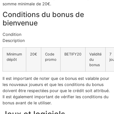
somme minimale de 20€.
Conditions du bonus de
bienvenue
Condition
Description
Minimum
20€
Code
BETIFY20
Validité
7
dépôt
promo
du
jo
bonus
Il est important de noter que ce bonus est valable pour
les nouveaux joueurs et que les conditions du bonus
doivent être respectées pour que le crédit soit attribué.
Il est également important de vérifier les conditions du
bonus avant de le utiliser.