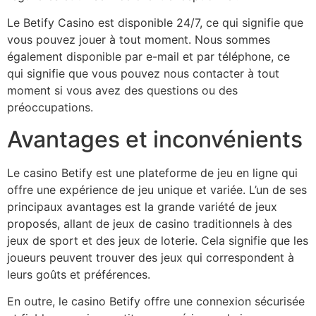
Le Betify Casino est disponible 24/7, ce qui signifie que
vous pouvez jouer à tout moment. Nous sommes
également disponible par e-mail et par téléphone, ce
qui signifie que vous pouvez nous contacter à tout
moment si vous avez des questions ou des
préoccupations.
Avantages et inconvénients
Le casino Betify est une plateforme de jeu en ligne qui
offre une expérience de jeu unique et variée. L’un de ses
principaux avantages est la grande variété de jeux
proposés, allant de jeux de casino traditionnels à des
jeux de sport et des jeux de loterie. Cela signifie que les
joueurs peuvent trouver des jeux qui correspondent à
leurs goûts et préférences.
En outre, le casino Betify offre une connexion sécurisée