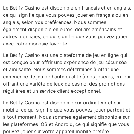
Le Betify Casino est disponible en français et en anglais,
ce qui signifie que vous pouvez jouer en français ou en
anglais, selon vos préférences. Nous sommes
également disponible en euros, dollars américains et
autres monnaies, ce qui signifie que vous pouvez jouer
avec votre monnaie favorite.
Le Betify Casino est une plateforme de jeu en ligne qui
est conçue pour offrir une expérience de jeu sécurisée
et amusante. Nous sommes déterminés à offrir une
expérience de jeu de haute qualité à nos joueurs, en leur
offrant une variété de jeux de casino, des promotions
régulières et un service client exceptionnel.
Le Betify Casino est disponible sur ordinateur et sur
mobile, ce qui signifie que vous pouvez jouer partout et
à tout moment. Nous sommes également disponible sur
les plateformes iOS et Android, ce qui signifie que vous
pouvez jouer sur votre appareil mobile préféré.