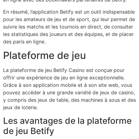
En résumé, l’application Betify est un outil indispensable
pour les amateurs de jeu et de sport, qui leur permet de
suivre les matchs et les tournois en direct, de consulter
les statistiques des joueurs et des équipes, et de placer
des paris en ligne.
Plateforme de jeu
La plateforme de jeu Betify Casino est conçue pour
offrir une expérience de jeu en ligne exceptionnelle.
Grâce à son application mobile et à son site web, vous
pouvez accéder à une grande variété de jeux de casino,
y compris des jeux de table, des machines à sous et des
jeux de loterie.
Les avantages de la plateforme
de jeu Betify