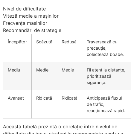
Nivel de dificultate
Viteză medie a mașinilor
Frecvența mașinilor
Recomandări de strategie
Începător
Scăzută
Redusă
Traversează cu
precauție,
colectează boabe.
Mediu
Medie
Medie
Fii atent la distanțe,
prioritizează
siguranța.
Avansat
Ridicată
Ridicată
Anticipează fluxul
de trafic,
reacționează rapid.
Această tabelă prezintă o corelație între nivelul de
dificultate din joc și strategiile recomandate pentru a