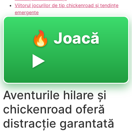
Viitorul jocurilor de tip chickenroad și tendințe
emergente
🔥 Joacă
▶️
Aventurile hilare și
chickenroad oferă
distracție garantată