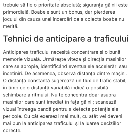
trebuie să fie o prioritate absolută; siguranța găinii este
primordială. Boabele sunt un bonus, dar pierderea
jocului din cauza unei încercări de a colecta boabe nu
merită.
Tehnici de anticipare a traficului
Anticiparea traficului necesită concentrare și o bună
memorie vizuală. Urmărește viteza și direcția mașinilor
care se apropie, identificând eventualele accelerări sau
încetiniri. De asemenea, observă distanța dintre mașini.
O distanță constantă sugerează un flux de trafic stabil,
în timp ce o distanță variabilă indică o posibilă
schimbare a ritmului. Nu te concentra doar asupra
mașinilor care sunt imediat în fața găinii; scanează
vizual întreaga bandă pentru a detecta potențialele
pericole. Cu cât exersezi mai mult, cu atât vei deveni
mai bun la anticiparea traficului și la luarea deciziilor
corecte.