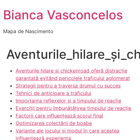
Bianca Vasconcelos
Mapa de Nascimento
Aventurile_hilare_și_c
Aventurile hilare și chickenroad oferă distracție
garantată evitând pericolele traficului aglomerat
Strategii pentru a traversa drumul cu succes
Tehnici de anticipare a traficului
Importanța reflexelor și a timpului de reacție
Exerciții pentru îmbunătățirea timpului de reacție
Factorii care influențează scorul final
Optimizarea colectării de boabe
Variante ale jocului și modul în care acestea
influențează experiența