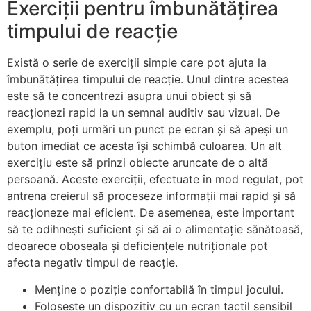
Exerciții pentru îmbunătățirea
timpului de reacție
Există o serie de exerciții simple care pot ajuta la
îmbunătățirea timpului de reacție. Unul dintre acestea
este să te concentrezi asupra unui obiect și să
reacționezi rapid la un semnal auditiv sau vizual. De
exemplu, poți urmări un punct pe ecran și să apeși un
buton imediat ce acesta își schimbă culoarea. Un alt
exercițiu este să prinzi obiecte aruncate de o altă
persoană. Aceste exerciții, efectuate în mod regulat, pot
antrena creierul să proceseze informații mai rapid și să
reacționeze mai eficient. De asemenea, este important
să te odihnești suficient și să ai o alimentație sănătoasă,
deoarece oboseala și deficiențele nutriționale pot
afecta negativ timpul de reacție.
Menține o poziție confortabilă în timpul jocului.
Folosește un dispozitiv cu un ecran tactil sensibil