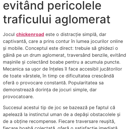
evitând pericolele
traficului aglomerat
Jocul
chickenroad
este o distracție simplă, dar
captivantă, care a prins contur în lumea jocurilor online
și mobile. Conceptul este direct: trebuie să ghidezi o
găină pe un drum aglomerat, traversând benzile, evitând
mașinile și colectând boabe pentru a acumula puncte.
Mecanica sa ușor de înțeles îl face accesibil jucătorilor
de toate vârstele, în timp ce dificultatea crescândă
oferă o provocare constantă. Popularitatea sa
demonstrează dorința de jocuri simple, dar
provocatoare.
Succesul acestui tip de joc se bazează pe faptul că
apelează la instinctul uman de a depăși obstacolele și
de a obține recompense. Fiecare traversare reușită,
fiecare boabă colectată, oferă o satisfacție imediată,