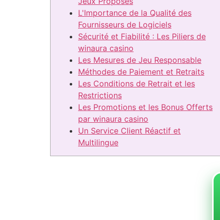
Jeux Proposés
L'Importance de la Qualité des
Fournisseurs de Logiciels
Sécurité et Fiabilité : Les Piliers de
winaura casino
Les Mesures de Jeu Responsable
Méthodes de Paiement et Retraits
Les Conditions de Retrait et les
Restrictions
Les Promotions et les Bonus Offerts
par winaura casino
Un Service Client Réactif et
Multilingue