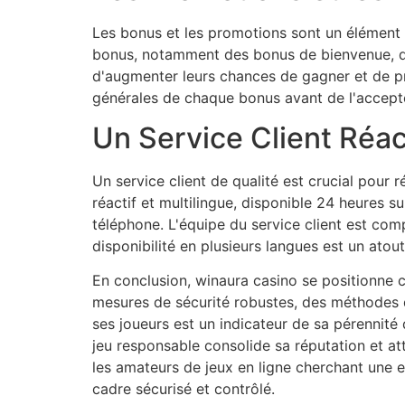
Les bonus et les promotions sont un élément
bonus, notamment des bonus de bienvenue, de
d'augmenter leurs chances de gagner et de pro
générales de chaque bonus avant de l'accepter,
Un Service Client Réact
Un service client de qualité est crucial pour
réactif et multilingue, disponible 24 heures su
téléphone. L'équipe du service client est com
disponibilité en plusieurs langues est un atou
En conclusion, winaura casino se positionne c
mesures de sécurité robustes, des méthodes de
ses joueurs est un indicateur de sa pérennité
jeu responsable consolide sa réputation et att
les amateurs de jeux en ligne cherchant une ex
cadre sécurisé et contrôlé.