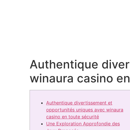
Authentique diver
winaura casino en
Authentique divertissement et
opportunités uniques avec winaura
casino en toute sécurité
Une Exploration Approfondie des