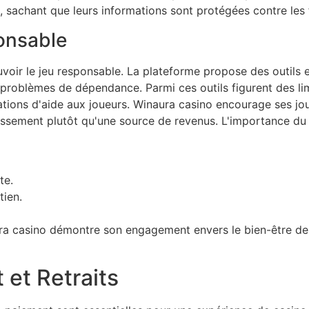
, sachant que leurs informations sont protégées contre les 
onsable
ir le jeu responsable. La plateforme propose des outils et
es problèmes de dépendance. Parmi ces outils figurent des li
ations d'aide aux joueurs. Winaura casino encourage ses jo
ssement plutôt qu'une source de revenus. L'importance du 
te.
tien.
ura casino démontre son engagement envers le bien-être de 
et Retraits