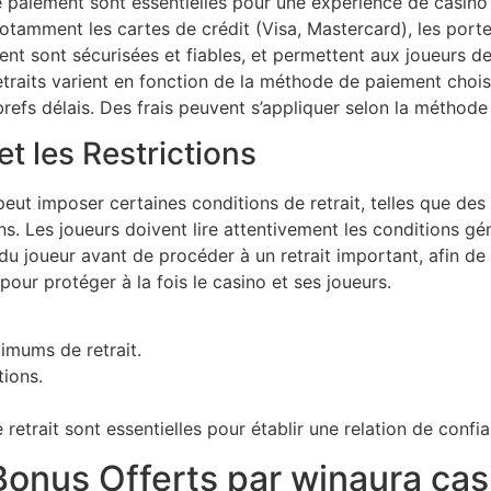
paiement sont essentielles pour une expérience de casino e
amment les cartes de crédit (Visa, Mastercard), les portefeu
t sont sécurisées et fiables, et permettent aux joueurs de
etraits varient en fonction de la méthode de paiement choisi
brefs délais. Des frais peuvent s’appliquer selon la méthod
et les Restrictions
 peut imposer certaines conditions de retrait, telles que 
ns. Les joueurs doivent lire attentivement les conditions gén
 du joueur avant de procéder à un retrait important, afin de 
our protéger à la fois le casino et ses joueurs.
mums de retrait.
ions.
retrait sont essentielles pour établir une relation de confia
Bonus Offerts par winaura cas