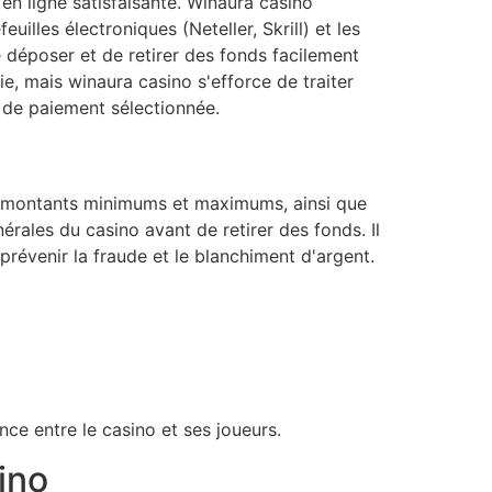
n ligne satisfaisante. Winaura casino
illes électroniques (Neteller, Skrill) et les
 déposer et de retirer des fonds facilement
e, mais winaura casino s'efforce de traiter
e de paiement sélectionnée.
des montants minimums et maximums, ainsi que
érales du casino avant de retirer des fonds. Il
prévenir la fraude et le blanchiment d'argent.
nce entre le casino et ses joueurs.
ino