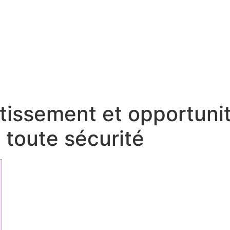
tissement et opportuni
 toute sécurité