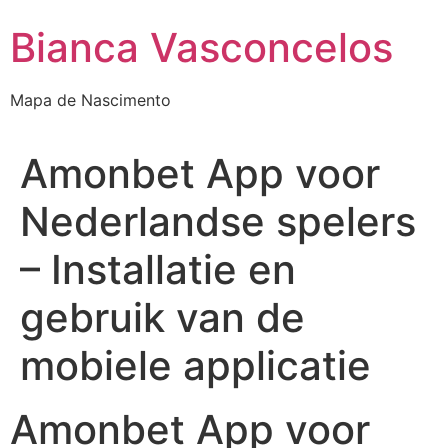
Bianca Vasconcelos
Mapa de Nascimento
Amonbet App voor
Nederlandse spelers
– Installatie en
gebruik van de
mobiele applicatie
Amonbet App voor