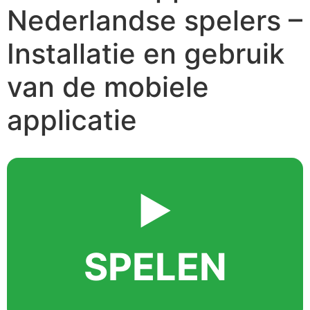
Nederlandse spelers –
Installatie en gebruik
van de mobiele
applicatie
▶️
SPELEN