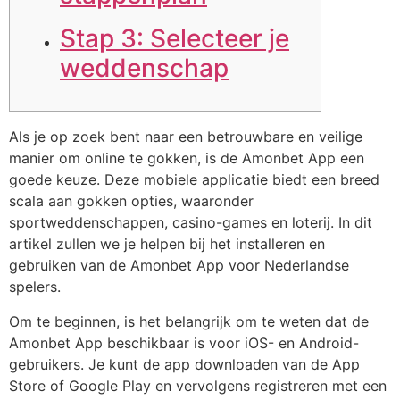
Stap 3: Selecteer je
weddenschap
Als je op zoek bent naar een betrouwbare en veilige
manier om online te gokken, is de Amonbet App een
goede keuze. Deze mobiele applicatie biedt een breed
scala aan gokken opties, waaronder
sportweddenschappen, casino-games en loterij. In dit
artikel zullen we je helpen bij het installeren en
gebruiken van de Amonbet App voor Nederlandse
spelers.
Om te beginnen, is het belangrijk om te weten dat de
Amonbet App beschikbaar is voor iOS- en Android-
gebruikers. Je kunt de app downloaden van de App
Store of Google Play en vervolgens registreren met een