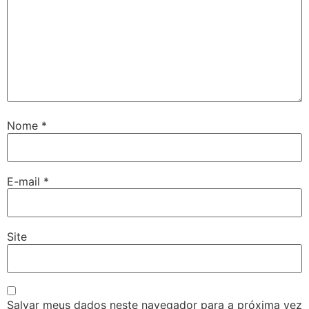
Nome
*
E-mail
*
Site
Salvar meus dados neste navegador para a próxima vez