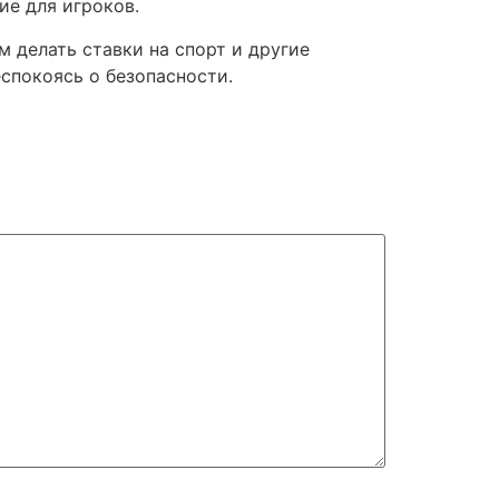
ие для игроков.
 делать ставки на спорт и другие
еспокоясь о безопасности.