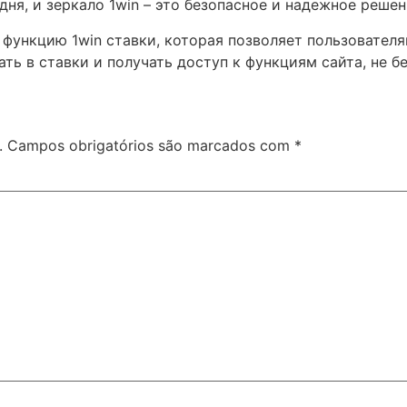
дня, и зеркало 1win – это безопасное и надежное решен
функцию 1win ставки, которая позволяет пользователям
ать в ставки и получать доступ к функциям сайта, не б
.
Campos obrigatórios são marcados com
*