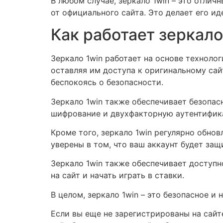
В любом случае, зеркало 1win – это отлич
от официального сайта. Это делает его ид
Как работает зеркало
Зеркало 1win работает на основе техноло
оставляя им доступа к оригинальному сайт
беспокоясь о безопасности.
Зеркало 1win также обеспечивает безопас
шифрование и двухфакторную аутентифика
Кроме того, зеркало 1win регулярно обнов
уверены в том, что ваш аккаунт будет за
Зеркало 1win также обеспечивает доступн
на сайт и начать играть в ставки.
В целом, зеркало 1win – это безопасное и
Если вы еще не зарегистрированы на сайт