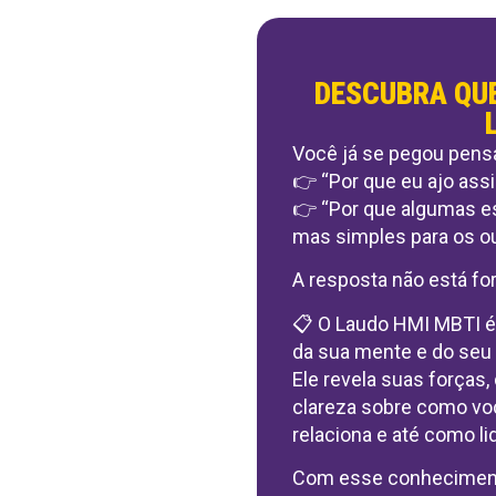
DESCUBRA QU
Você já se pegou pensa
👉 “Por que eu ajo ass
👉 “Por que algumas e
mas simples para os o
A resposta não está fo
📋 O Laudo HMI MBTI é
da sua mente e do se
Ele revela suas forças
clareza sobre como vo
relaciona e até como l
Com esse conhecimento